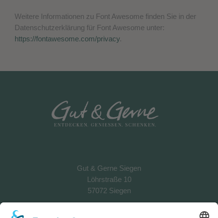
Weitere Informationen zu Font Awesome finden Sie in der
Datenschutzerklärung für Font Awesome unter:
https://fontawesome.com/privacy
.
Gut & Gerne Siegen
Löhrstraße 10
57072 Siegen
Telefon:
0271 22224